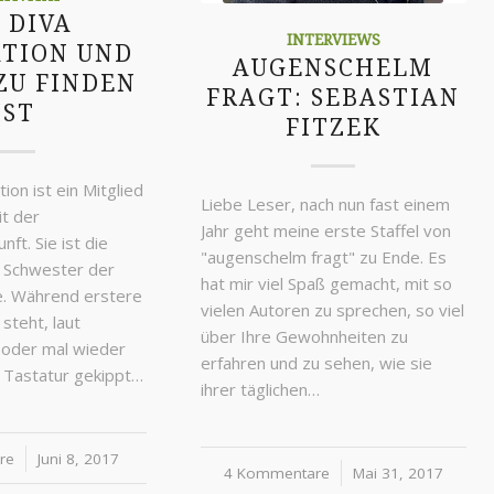
 DIVA
INTERVIEWS
ATION UND
AUGENSCHELM
ZU FINDEN
FRAGT: SEBASTIAN
IST
FITZEK
tion ist ein Mitglied
Liebe Leser, nach nun fast einem
it der
Jahr geht meine erste Staffel von
ft. Sie ist die
"augenschelm fragt" zu Ende. Es
 Schwester der
hat mir viel Spaß gemacht, mit so
e. Während erstere
vielen Autoren zu sprechen, so viel
steht, laut
über Ihre Gewohnheiten zu
 oder mal wieder
erfahren und zu sehen, wie sie
e Tastatur gekippt…
ihrer täglichen…
re
Juni 8, 2017
4 Kommentare
/
Mai 31, 2017