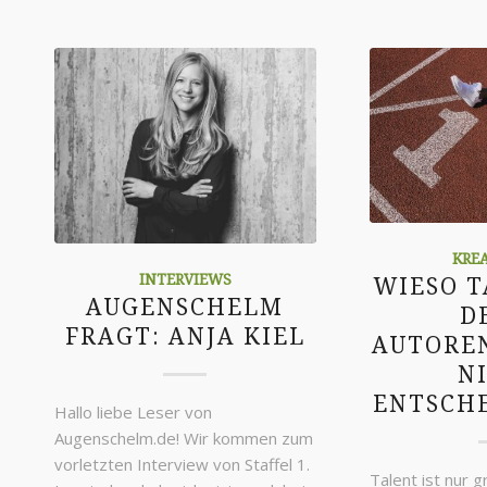
KRE
INTERVIEWS
WIESO T
AUGENSCHELM
D
FRAGT: ANJA KIEL
AUTORE
N
ENTSCHE
Hallo liebe Leser von
Augenschelm.de! Wir kommen zum
vorletzten Interview von Staffel 1.
Talent ist nur 