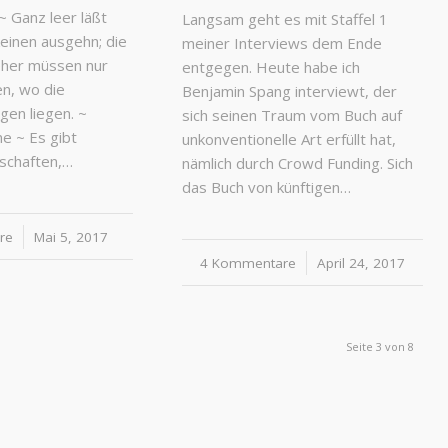
~ Ganz leer läßt
Langsam geht es mit Staffel 1
keinen ausgehn; die
meiner Interviews dem Ende
eher müssen nur
entgegen. Heute habe ich
en, wo die
Benjamin Spang interviewt, der
gen liegen. ~
sich seinen Traum vom Buch auf
e ~ Es gibt
unkonventionelle Art erfüllt hat,
nschaften,…
nämlich durch Crowd Funding. Sich
das Buch von künftigen…
re
Mai 5, 2017
4 Kommentare
/
April 24, 2017
Seite 3 von 8