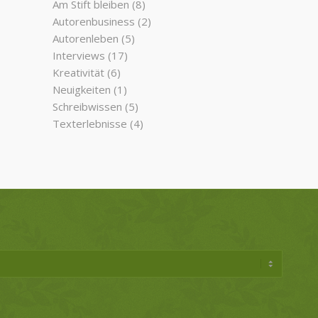
Am Stift bleiben
(8)
Autorenbusiness
(2)
Autorenleben
(5)
Interviews
(17)
Kreativität
(6)
Neuigkeiten
(1)
Schreibwissen
(5)
Texterlebnisse
(4)