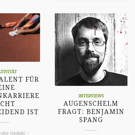
ATIVITÄT
ALENT FÜR
EINE
NKARRIERE
INTERVIEWS
AUGENSCHELM
ICHT
FRAGT: BENJAMIN
IDEND IST
SPANG
große Geduld. ~