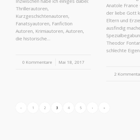
Inzwischen habe ich einiges dabei:
Anatole France 
Thrillerautoren,
der liebe Gott 
Kurzgeschichtenautoren,
Eltern und Erzi
Fanatsyautoren, Fanfiction
ausfindig mach
Autoren, Krimiautoren, Autoren,
Spezialbegabun
die historische…
Theodor Fontan
schlechte Eige
0 Kommentare
/
Mai 18, 2017
2 Kommenta
/
‹
1
2
3
4
5
›
»