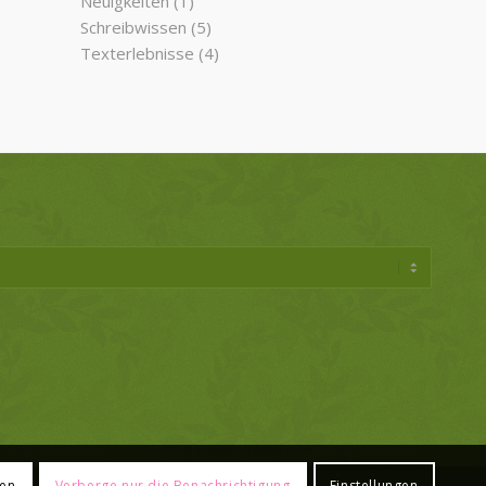
Neuigkeiten
(1)
Schreibwissen
(5)
Texterlebnisse
(4)
ren
Verberge nur die Benachrichtigung
Einstellungen