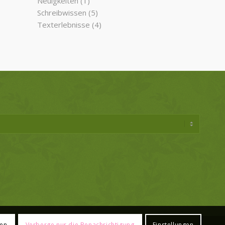
Neuigkeiten
(1)
Schreibwissen
(5)
Texterlebnisse
(4)
ren
Verberge nur die Benachrichtigung
Einstellungen