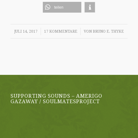
teilen
/
/
JULI 14, 2017
17 KOMMENTARE
VON
BRUNO E. THYKE
SUPPORTING SOUNDS – AMERIGO
GAZAWAY / SOULMATESPROJECT