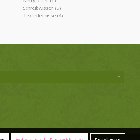
Neuigkeiten
(1)
Schreibwissen
(5)
Texterlebnisse
(4)
ren
Verberge nur die Benachrichtigung
Einstellungen