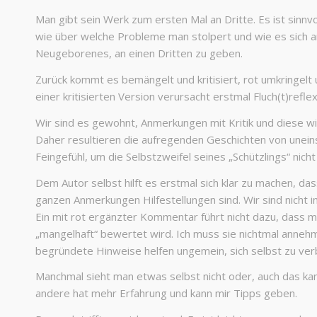
Man gibt sein Werk zum ersten Mal an Dritte. Es ist sinnv
wie über welche Probleme man stolpert und wie es sich a
Neugeborenes, an einen Dritten zu geben.
Zurück kommt es bemängelt und kritisiert, rot umkringelt
einer kritisierten Version verursacht erstmal Fluch(t)reflex
Wir sind es gewohnt, Anmerkungen mit Kritik und diese w
Daher resultieren die aufregenden Geschichten von uneins
Feingefühl, um die Selbstzweifel seines „Schützlings“ nich
Dem Autor selbst hilft es erstmal sich klar zu machen, da
ganzen Anmerkungen Hilfestellungen sind. Wir sind nicht in
Ein mit rot ergänzter Kommentar führt nicht dazu, dass m
„mangelhaft“ bewertet wird. Ich muss sie nichtmal anneh
begründete Hinweise helfen ungemein, sich selbst zu ver
Manchmal sieht man etwas selbst nicht oder, auch das kan
andere hat mehr Erfahrung und kann mir Tipps geben.