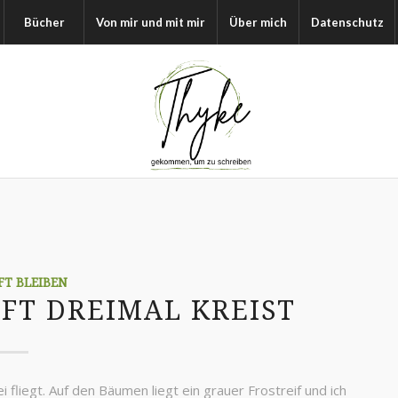
Bücher
Von mir und mit mir
Über mich
Datenschutz
FT BLEIBEN
FT DREIMAL KREIST
 fliegt. Auf den Bäumen liegt ein grauer Frostreif und ich