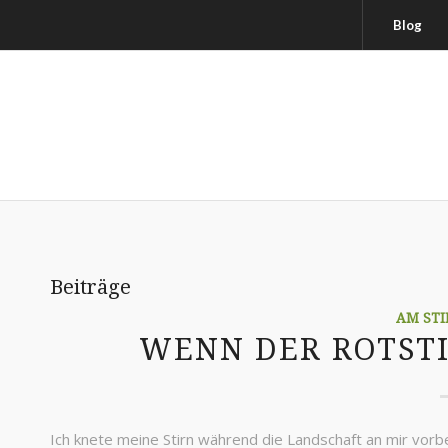
Blog
Beiträge
AM STI
WENN DER ROTSTI
Ich knete meine Stirn während die Landschaft an mir vorbei