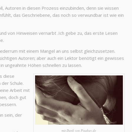
oll, Autoren in diesen Prozess einzubinden, denn sie wissen
nfühlt, das Geschriebene, das noch so verwundbar ist wie ein
 und von Hinweisen vernarbt .Ich gebe zu, das erste Lesen
e.
iederrum mit einem Mangel an uns selbst gleichzusetzen.
ichtigen Autoren; aber auch ein Lektor benötigt ein gewisses
t in ungeahnte Höhen schnellen zu lassen.
ss diese
 der Schule.
eine Arbeit mit
men, doch gut
bessern.
n sein, der
mit Dank von Pixabay.de