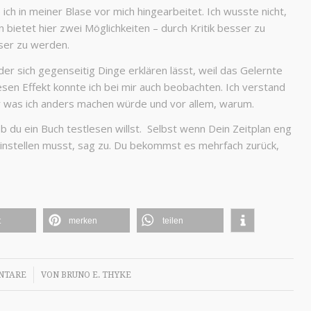
ich in meiner Blase vor mich hingearbeitet. Ich wusste nicht,
 bietet hier zwei Möglichkeiten – durch Kritik besser zu
ser zu werden.
nder sich gegenseitig Dinge erklären lässt, weil das Gelernte
en Effekt konnte ich bei mir auch beobachten. Ich verstand
der was ich anders machen würde und vor allem, warum.
b du ein Buch testlesen willst. Selbst wenn Dein Zeitplan eng
 einstellen musst, sag zu. Du bekommst es mehrfach zurück,
t
merken
teilen
NTARE
VON
BRUNO E. THYKE