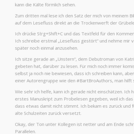
kann die Kälte förmlich sehen.
Zum dritten mal lese ich den Satz der mich von meinem Bil
auf dem Lesefluss direkt an die Trockenwerft der Grübelei
Ich drücke Strg+Shift+C und das Textfeld für den Komment
Ich schreibe erstmal „Lesefluss gestört“ und nehme mir v
später noch einmal anzusehen.
Ich sitze gerade an „Unstern“, dem Debutroman von Katrin
gebeten hat, darüber zu lesen. Für mich noch immer komis
selbst ja noch nie bewiesen, dass ich schreiben kann, aber 
einer Autorengruppe wie den #BartBroAuthors, man hilft s
Wie sehr ich helfe, kann ich gerade nicht einschätzen. Ich
erstes Manuskript zum Probelesen gegeben, weil ich das 
dass etwas damit nicht stimmt. Ich bekam es zurück und fü
alte Schulzeiten zurück versetzt.
Okay, der Ton unter Kollegen ist netter und am Ende sch
Parallelen.