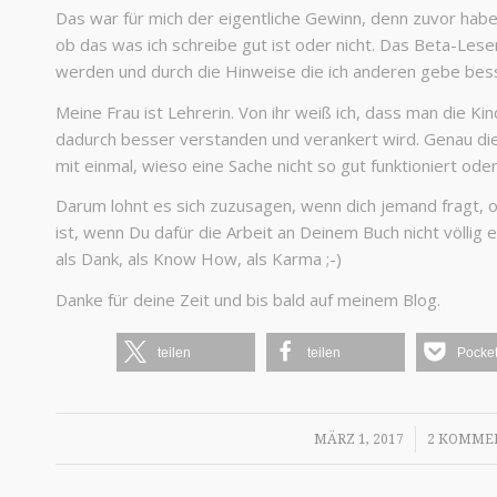
Das war für mich der eigentliche Gewinn, denn zuvor habe 
ob das was ich schreibe gut ist oder nicht. Das Beta-Lesen
werden und durch die Hinweise die ich anderen gebe bes
Meine Frau ist Lehrerin. Von ihr weiß ich, dass man die Ki
dadurch besser verstanden und verankert wird. Genau dies
mit einmal, wieso eine Sache nicht so gut funktioniert o
Darum lohnt es sich zuzusagen, wenn dich jemand fragt, o
ist, wenn Du dafür die Arbeit an Deinem Buch nicht völlig
als Dank, als Know How, als Karma ;-)
Danke für deine Zeit und bis bald auf meinem Blog.
teilen
teilen
Pocke
/
/
MÄRZ 1, 2017
2 KOMME