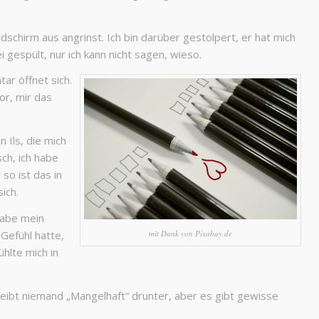
dschirm aus angrinst. Ich bin darüber gestolpert, er hat mich
 gespült, nur ich kann nicht sagen, wieso.
ar öffnet sich.
or, mir das
 Ils, die mich
ch, ich habe
so ist das in
ich.
 habe mein
Gefühl hatte,
mit Dank von Pixabay.de
hlte mich in
reibt niemand „Mangelhaft“ drunter, aber es gibt gewisse