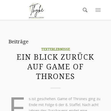
Beiträge
TEXTERLEBNISSE
EIN BLICK ZURÜCK
AUF GAME OF
THRONES
E
s ist geschehen. Game of Thrones ging zu
Ende mit Folge 6 der 8. Staffel. Nach acht
Jahren des Zuschauens endet eine