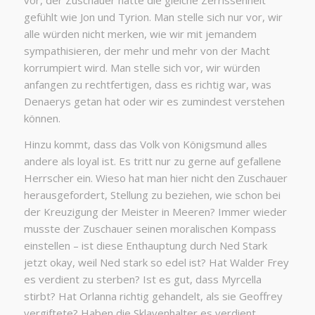
vor, der Zuschauer hätte die gleiche Zerrissenheit
gefühlt wie Jon und Tyrion. Man stelle sich nur vor, wir
alle würden nicht merken, wie wir mit jemandem
sympathisieren, der mehr und mehr von der Macht
korrumpiert wird. Man stelle sich vor, wir würden
anfangen zu rechtfertigen, dass es richtig war, was
Denaerys getan hat oder wir es zumindest verstehen
können.
Hinzu kommt, dass das Volk von Königsmund alles
andere als loyal ist. Es tritt nur zu gerne auf gefallene
Herrscher ein. Wieso hat man hier nicht den Zuschauer
herausgefordert, Stellung zu beziehen, wie schon bei
der Kreuzigung der Meister in Meeren? Immer wieder
musste der Zuschauer seinen moralischen Kompass
einstellen – ist diese Enthauptung durch Ned Stark
jetzt okay, weil Ned stark so edel ist? Hat Walder Frey
es verdient zu sterben? Ist es gut, dass Myrcella
stirbt? Hat Orlanna richtig gehandelt, als sie Geoffrey
vergiftete? Haben die Sklavenhalter es verdient,