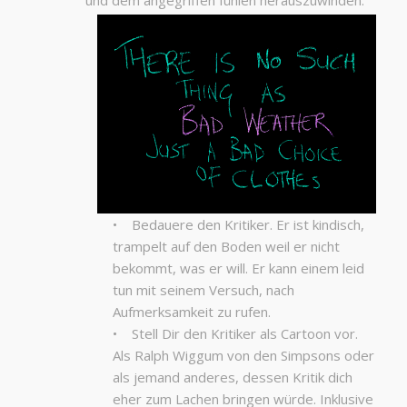
und dem angegriffen fühlen herauszuwinden:
• Bedauere den Kritiker. Er ist kindisch,
trampelt auf den Boden weil er nicht
bekommt, was er will. Er kann einem leid
tun mit seinem Versuch, nach
Aufmerksamkeit zu rufen.
• Stell Dir den Kritiker als Cartoon vor.
Als Ralph Wiggum von den Simpsons oder
als jemand anderes, dessen Kritik dich
eher zum Lachen bringen würde. Inklusive