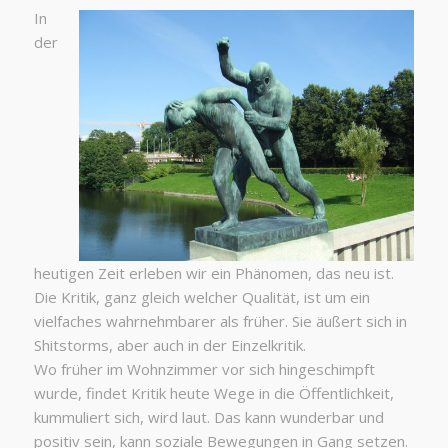
In
der
heutigen Zeit erleben wir ein Phänomen, das neu ist.
Die Kritik, ganz gleich welcher Qualität, ist um ein
vielfaches wahrnehmbarer als früher. Sie äußert sich in
Shitstorms, aber auch in der Einzelkritik.
Wo früher im Wohnzimmer vor sich hingeschimpft
wurde, findet Kritik heute Wege in die Öffentlichkeit,
kummuliert sich, wird laut. Das kann wunderbar und
positiv sein, kann soziale Bewegungen in Gang setzen.