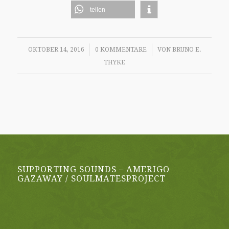
teilen
/
/
OKTOBER 14, 2016
0 KOMMENTARE
VON
BRUNO E.
THYKE
SUPPORTING SOUNDS – AMERIGO
GAZAWAY / SOULMATESPROJECT