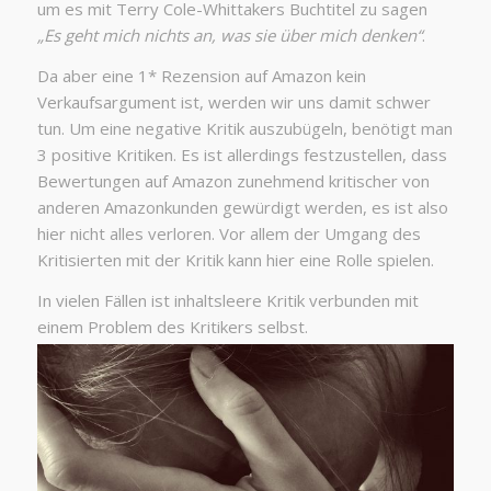
um es mit Terry Cole-Whittakers Buchtitel zu sagen
„Es geht mich nichts an, was sie über mich denken“
.
Da aber eine 1* Rezension auf Amazon kein
Verkaufsargument ist, werden wir uns damit schwer
tun. Um eine negative Kritik auszubügeln, benötigt man
3 positive Kritiken. Es ist allerdings festzustellen, dass
Bewertungen auf Amazon zunehmend kritischer von
anderen Amazonkunden gewürdigt werden, es ist also
hier nicht alles verloren. Vor allem der Umgang des
Kritisierten mit der Kritik kann hier eine Rolle spielen.
In vielen Fällen ist inhaltsleere Kritik verbunden mit
einem Problem des Kritikers selbst.