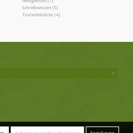
Neuigkeiten
(1)
Schreibwissen
(5)
Texterlebnisse
(4)
ren
Verberge nur die Benachrichtigung
Einstellungen