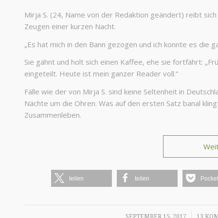
Mirja S. (24, Name von der Redaktion geändert) reibt sic
Zeugen einer kurzen Nacht.
„Es hat mich in den Bann gezogen und ich konnte es die gan
Sie gähnt und holt sich einen Kaffee, ehe sie fortfährt: „F
eingeteilt. Heute ist mein ganzer Reader voll.“
Fälle wie der von Mirja S. sind keine Seltenheit in Deutsch
Nächte um die Ohren. Was auf den ersten Satz banal klin
Zusammenleben.
Wei
teilen
teilen
Pocke
/
SEPTEMBER 15, 2017
13 KO