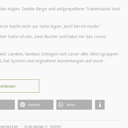
h die Augen. Dunkle Ringe und aufgequollene Tränensäcke sind
ze Nacht nicht zur Seite legen. Jetzt bin ich müde.“
rüher hatte ich ein, zwei Bücher und habe mir das Lesen
land. Landein, landaus schlagen sich Leser aller Altersgruppen
gt, hat System und ungeahnte Auswirkungen auf unser
terlesen
t
merken
teilen
/
MMENTARE
VON
BRUNO E. THYKE