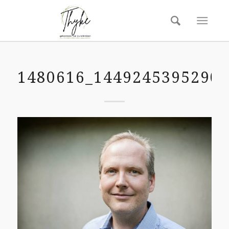
1480616_1449245395290