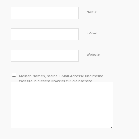
Name
E-Mail
Website
Meinen Namen, meine E-Mail-Adresse und meine
Website in diesem Browser für die nächste
Kommentierung speichern.