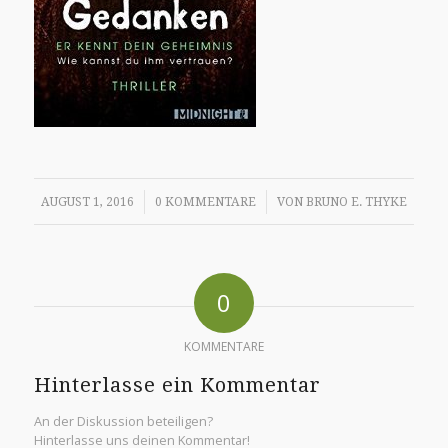
/
/
AUGUST 1, 2016
0 KOMMENTARE
VON
BRUNO E. THYKE
0
KOMMENTARE
Hinterlasse ein Kommentar
An der Diskussion beteiligen?
Hinterlasse uns deinen Kommentar!