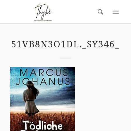
51VB8N3O1DL._SY346_