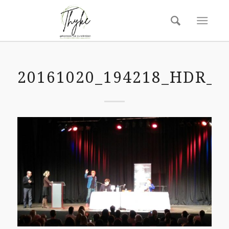
20161020_194218_HDR_R