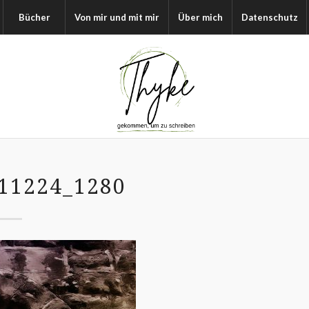
Bücher
Von mir und mit mir
Über mich
Datenschutz
11224_1280