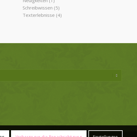
Neuigkeiten
(1)
Schreibwissen
(5)
Texterlebnisse
(4)
ren
Verberge nur die Benachrichtigung
Einstellungen