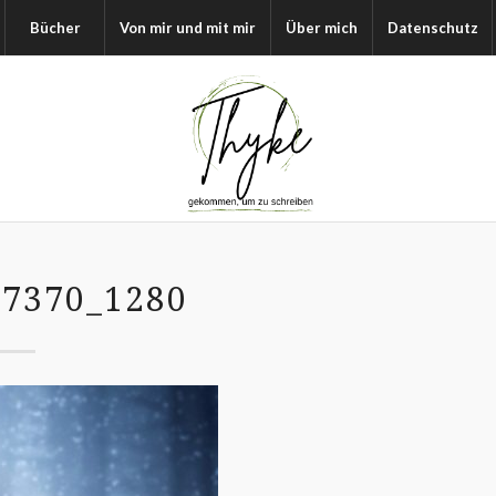
Bücher
Von mir und mit mir
Über mich
Datenschutz
7370_1280