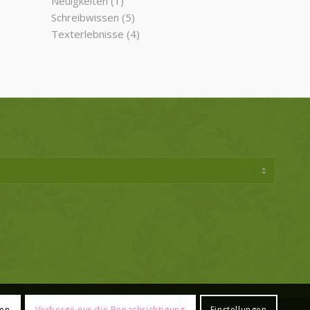
Neuigkeiten
(1)
Schreibwissen
(5)
Texterlebnisse
(4)
ren
Verberge nur die Benachrichtigung
Einstellungen