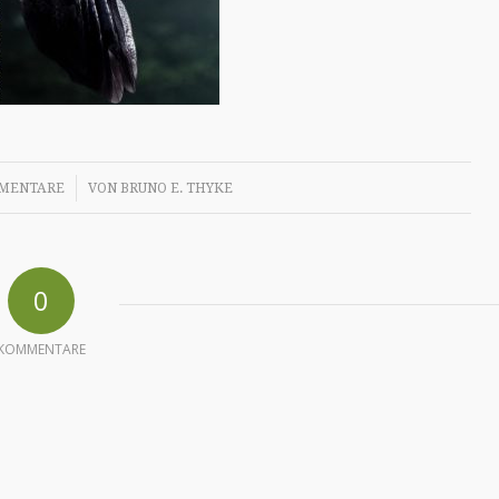
/
MENTARE
VON
BRUNO E. THYKE
0
KOMMENTARE