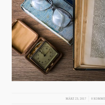
/
/
MÄRZ 23, 2017
0 KOMME