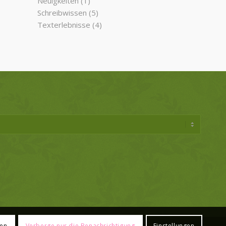
Neuigkeiten
(1)
Schreibwissen
(5)
Texterlebnisse
(4)
ren
Verberge nur die Benachrichtigung
Einstellungen