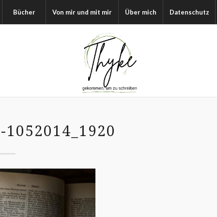
Bücher
Von mir und mit mir
Über mich
Datenschutz
1052014_1920