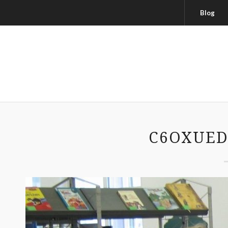
Blog
C6OXUE