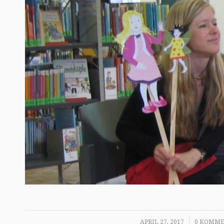
/
/
APRIL 27, 2017
0 KOMME