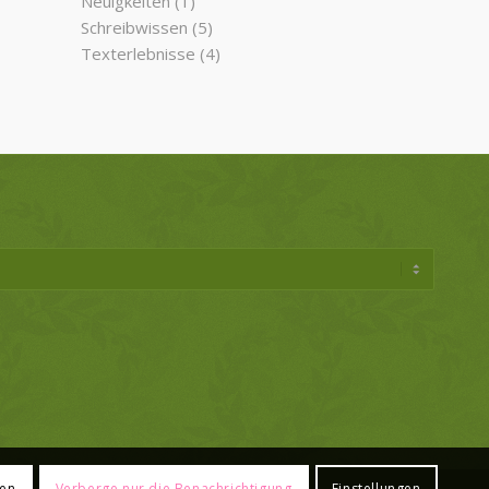
Neuigkeiten
(1)
Schreibwissen
(5)
Texterlebnisse
(4)
ren
Verberge nur die Benachrichtigung
Einstellungen