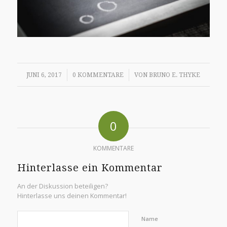
/
/
JUNI 6, 2017
0 KOMMENTARE
VON
BRUNO E. THYKE
0
KOMMENTARE
Hinterlasse ein Kommentar
An der Diskussion beteiligen?
Hinterlasse uns deinen Kommentar!
Name