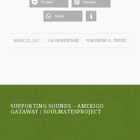
Pocket
merken
teilen
/
/
MÄRZ 22, 2017
5 KOMMENTARE
VON
BRUNO E. THYKE
SUPPORTING SOUNDS – AMERIGO
GAZAWAY / SOULMATESPROJECT