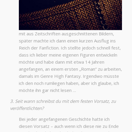
mit aus Zeitschriften ausgeschnittenen Bildern,
später machte ich dann einen kurzen Ausflug ins
Reich der Fanfiction. Ich stellte jedoch schnell fest,
dass ich lieber meine eigenen Figuren entwickeln
möchte und habe dann mit etwa 14 Jahren
angefangen, an einem ersten „Roman“ zu arbeiten,
damals im Genre High Fantasy. Irgendwo müsste
ich den noch rumliegen haben, aber ich glaube, ich
möchte ihn gar nicht lesen …
3. Seit wann schreibst du mit dem festen Vorsatz, zu
veröffentlichten?
Bei jeder angefangenen Geschichte hatte ich
diesen Vorsatz – auch wenn ich diese nie zu Ende