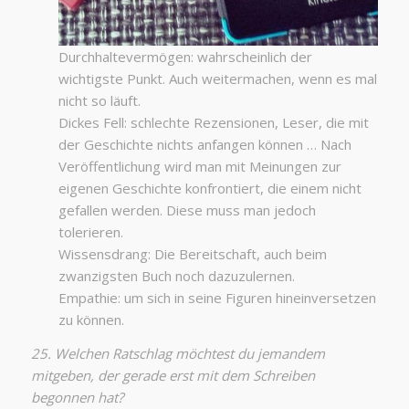
Durchhaltevermögen: wahrscheinlich der
wichtigste Punkt. Auch weitermachen, wenn es mal
nicht so läuft.
Dickes Fell: schlechte Rezensionen, Leser, die mit
der Geschichte nichts anfangen können … Nach
Veröffentlichung wird man mit Meinungen zur
eigenen Geschichte konfrontiert, die einem nicht
gefallen werden. Diese muss man jedoch
tolerieren.
Wissensdrang: Die Bereitschaft, auch beim
zwanzigsten Buch noch dazuzulernen.
Empathie: um sich in seine Figuren hineinversetzen
zu können.
25. Welchen Ratschlag möchtest du jemandem
mitgeben, der gerade erst mit dem Schreiben
begonnen hat?