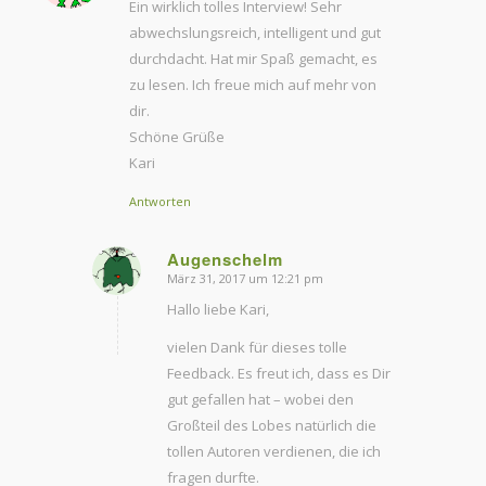
Ein wirklich tolles Interview! Sehr
abwechslungsreich, intelligent und gut
durchdacht. Hat mir Spaß gemacht, es
zu lesen. Ich freue mich auf mehr von
dir.
Schöne Grüße
Kari
Antworten
Augenschelm
März 31, 2017 um 12:21 pm
sagte:
Hallo liebe Kari,
vielen Dank für dieses tolle
Feedback. Es freut ich, dass es Dir
gut gefallen hat – wobei den
Großteil des Lobes natürlich die
tollen Autoren verdienen, die ich
fragen durfte.