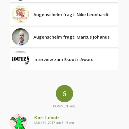
Augenschelm fragt: Nike Leonhardt
Augenschelm fragt: Marcus Johanus
Interview zum Skoutz-Award
6
KOMMENTARE
Kari Lessír
März 30, 2017 um 8:46 pm
sagte: