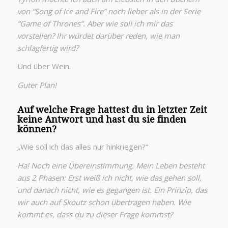
von “Song of Ice and Fire” noch lieber als in der Serie
“Game of Thrones”. Aber wie soll ich mir das
vorstellen? Ihr würdet darüber reden, wie man
schlagfertig wird?
Und über Wein.
Guter Plan!
Auf welche Frage hattest du in letzter Zeit
keine Antwort und hast du sie finden
können?
„Wie soll ich das alles nur hinkriegen?“
Ha! Noch eine Übereinstimmung. Mein Leben besteht
aus 2 Phasen: Erst weiß ich nicht, wie das gehen soll,
und danach nicht, wie es gegangen ist. Ein Prinzip, das
wir auch auf Skoutz schon übertragen haben. Wie
kommt es, dass du zu dieser Frage kommst?