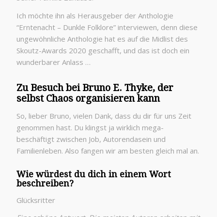
Ich möchte ihn als Herausgeber der Anthologie
“Erntenacht – Dunkle Folklore” interviewen, denn diese
ungewöhnliche Anthologie hat es auf die Midlist des
Skoutz-Awards 2020 geschafft, und das ist doch ein
wunderbarer Anlass …
Zu Besuch bei Bruno E. Thyke, der
selbst Chaos organisieren kann
So, lieber Bruno, vielen Dank, dass du dir für uns Zeit
genommen hast. Du klingst ja wirklich mega-
beschäftigt zwischen Job, Autorendasein und
Familienleben. Also fangen wir am besten gleich mal an.
Wie würdest du dich in einem Wort
beschreiben?
Glücksritter