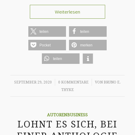
Weiterlesen
teilen
teilen
Pocket
merken
teilen
/
/
SEPTEMBER 29, 2020
0 KOMMENTARE
VON
BRUNO E.
THYKE
AUTORENBUSINESS
LOHNT ES SICH, BEI