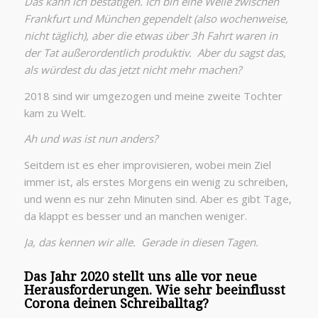
Das kann ich bestätigen. Ich bin eine Weile zwischen
Frankfurt und München gependelt (also wochenweise,
nicht täglich), aber die etwas über 3h Fahrt waren in
der Tat außerordentlich produktiv. Aber du sagst das,
als würdest du das jetzt nicht mehr machen?
2018 sind wir umgezogen und meine zweite Tochter
kam zu Welt.
Ah und was ist nun anders?
Seitdem ist es eher improvisieren, wobei mein Ziel
immer ist, als erstes Morgens ein wenig zu schreiben,
und wenn es nur zehn Minuten sind. Aber es gibt Tage,
da klappt es besser und an manchen weniger.
Ja, das kennen wir alle. Gerade in diesen Tagen.
Das Jahr 2020 stellt uns alle vor neue
Herausforderungen. Wie sehr beeinflusst
Corona deinen Schreiballtag?