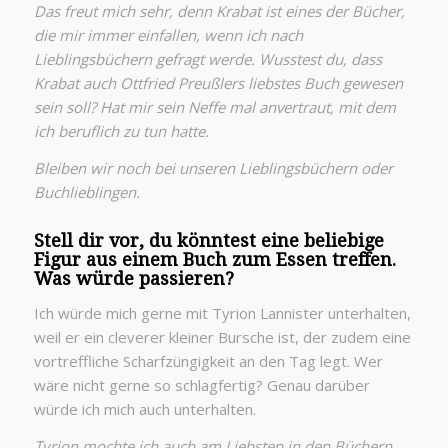
Das freut mich sehr, denn Krabat ist eines der Bücher,
die mir immer einfallen, wenn ich nach
Lieblingsbüchern gefragt werde. Wusstest du, dass
Krabat auch Ottfried Preußlers liebstes Buch gewesen
sein soll? Hat mir sein Neffe mal anvertraut, mit dem
ich beruflich zu tun hatte.
Bleiben wir noch bei unseren Lieblingsbüchern oder
Buchlieblingen.
Stell dir vor, du könntest eine beliebige
Figur aus einem Buch zum Essen treffen.
Was würde passieren?
Ich würde mich gerne mit Tyrion Lannister unterhalten,
weil er ein cleverer kleiner Bursche ist, der zudem eine
vortreffliche Scharfzüngigkeit an den Tag legt. Wer
wäre nicht gerne so schlagfertig? Genau darüber
würde ich mich auch unterhalten.
Tyrion mochte ich auch am Liebsten in den Büchern