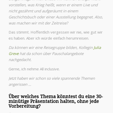
vorstellen, was Krieg heißt, wenn er einem Live und
nicht gezähmt und aufgeräumt in einem
Geschichtsbuch oder einer Ausstellung begegnet. Also,
was machen wir mit der Zeitreise?
Das stimmt. Hoffentlich vergessen wir nie, wie gut wir
es haben. Aber ich würde einfach herumreisen.
Da können wir eine Reisegruppe bilden, Kollegin
Julia
Greve
hat da schon über Pauschalangebote
nachgedacht.
Gerne, ich nehme All inclusive.
Jetzt haben wir schon so viele spannende Themen
angerissen …
Über welches Thema könntest du eine 30-
minütige Präsentation halten, ohne jede
Vorbereitung?