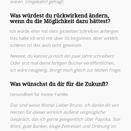
waren. Umgekehrt gefragt:
Was würdest du rückwirkend ändern,
wenn du die Möglichkeit dazu hättest?
Ich würde eher mit dem gezielten Schreiben anfangen.
Das habe ich erst mit über 30 begonnen. Aber wirklich
schlimm ist das auch nicht gewesen.
Neeeee, du kannst ja noch ein paar Jahre schreiben!
Oder erst mal deine fertigen Bücher veröffentlichen,
ich wäre neugierig. Bringt mich gleich zur letzten Frage:
Was wünschst du dir für die Zukunft?
Gesundheit für meine Familie.
Das sind weise Worte! Lieber Bruno, ich danke dir von
Herzen für dieses wirklich äußerst vergnügliche
Gespräch, das ich gerne gelegentlich über Paprika, Star
Wars, gute Banker, kluge Zeitreisen und Ordnung im