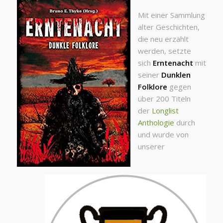
Mit einer Sammlung
alter Geschichten,
die neu erzählt
werden, setzte
sich
Erntenacht
mit
seiner
Dunklen
Folklore
gegen
über 200 Titeln
der
Longlist
Anthologie
durch
und wurde von
unserer