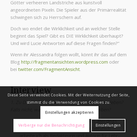
Götter verheeren Landstriche aus kunstvoll
angeordneten Pixeln. Die Spieler aus der Primärrealität
schwingen sich zu Herrschern auf.
Doch wo endet die Wirklichkeit und an welcher Stelle
beginnt das Spiel? Gibt es DIE Wirklichkeit überhaupt?
Und wird Lucie Antworten auf diese Fragen finden?“
Wenn ihr Alessandra folgen wollt, könnt ihr das auf dem
Blog
http://fragmentansichten.wordpress.com
oder
bei
twitter.com/FragmentAnsicht
.
Interview
Diese Seite verwendet Cookies. Mit der Weiternutzung der Seite,
1. Zu Deiner Person: Kannst du vom Schreiben leben?
stimmst du die Verwendung von Cookies zu.
Falls nicht, was machst Du, außer zu schreiben?
Einstellungen akzeptieren
Vom Schreiben kann ich schon leben, allerdings
Verberge nur die Benachrichtigung
Einstellungen
nicht als freier Schriftsteller. Hauptberuflich
arbeite ich als Redakteurin und Autorin für Lehr-