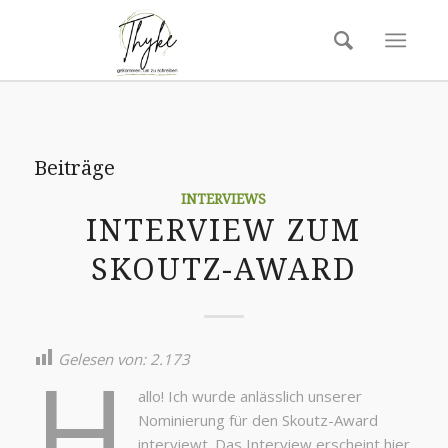
Beiträge
INTERVIEWS
INTERVIEW ZUM
SKOUTZ-AWARD
H
Gelesen von:
2.173
allo! Ich wurde anlässlich unserer
Nominierung für den Skoutz-Award
interviewt. Das Interview erscheint hier