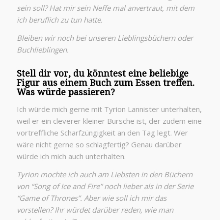
sein soll? Hat mir sein Neffe mal anvertraut, mit dem
ich beruflich zu tun hatte.
Bleiben wir noch bei unseren Lieblingsbüchern oder
Buchlieblingen.
Stell dir vor, du könntest eine beliebige
Figur aus einem Buch zum Essen treffen.
Was würde passieren?
Ich würde mich gerne mit Tyrion Lannister unterhalten,
weil er ein cleverer kleiner Bursche ist, der zudem eine
vortreffliche Scharfzüngigkeit an den Tag legt. Wer
wäre nicht gerne so schlagfertig? Genau darüber
würde ich mich auch unterhalten.
Tyrion mochte ich auch am Liebsten in den Büchern
von “Song of Ice and Fire” noch lieber als in der Serie
“Game of Thrones”. Aber wie soll ich mir das
vorstellen? Ihr würdet darüber reden, wie man