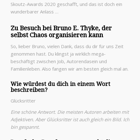
Skoutz-Awards 2020 geschafft, und das ist doch ein
wunderbarer Anlass …
Zu Besuch bei Bruno E. Thyke, der
selbst Chaos organisieren kann
So, lieber Bruno, vielen Dank, dass du dir für uns Zeit
genommen hast. Du klingst ja wirklich mega-
beschäftigt zwischen Job, Autorendasein und
Familienleben. Also fangen wir am besten gleich mal an.
Wie würdest du dich in einem Wort
beschreiben?
Glücksritter
Eine schöne Antwort. Die meisten Autoren arbeiten mit
Adjektiven. Aber Glücksritter ist auch gleich ein Bild. Ich
bin gespannt.