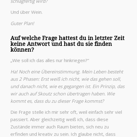
schlagfertig wird?
Und über Wein.
Guter Plan!
Auf welche Frage hattest du in letzter Zeit
keine Antwort und hast du sie finden
können?
„Wie soll ich das alles nur hinkriegen?“
Ha! Noch eine Übereinstimmung. Mein Leben besteht
aus 2 Phasen: Erst weiß ich nicht, wie das gehen soll,
und danach nicht, wie es gegangen ist. Ein Prinzip, das
wir auch auf Skoutz schon übertragen haben. Wie
kommt es, dass du zu dieser Frage kommst?
Die Frage stelle ich mir sehr oft, weil einfach sehr viel
passiert. Aber gleichzeitig weiß ich, dass diese
Zustände immer auch Raum bieten, sich neu zu
erfinden und kreativ zu sein. Ich glaube nicht, dass